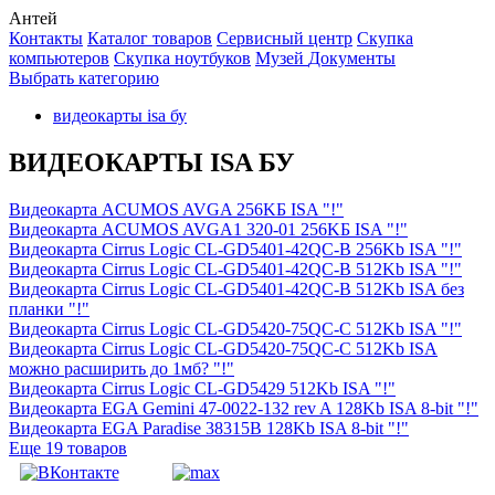
Антей
Контакты
Каталог товаров
Сервисный центр
Cкупка
компьютеров
Cкупка ноутбуков
Музей
Документы
Выбрать категорию
видеокарты isa бу
ВИДЕОКАРТЫ ISA БУ
Видеокарта ACUMOS AVGA 256KБ ISA "!"
Видеокарта ACUMOS AVGA1 320-01 256KБ ISA "!"
Видеокарта Cirrus Logic CL-GD5401-42QC-B 256Kb ISA "!"
Видеокарта Cirrus Logic CL-GD5401-42QC-B 512Kb ISA "!"
Видеокарта Cirrus Logic CL-GD5401-42QC-B 512Kb ISA без
планки "!"
Видеокарта Cirrus Logic CL-GD5420-75QC-C 512Kb ISA "!"
Видеокарта Cirrus Logic CL-GD5420-75QC-C 512Kb ISA
можно расширить до 1мб? "!"
Видеокарта Cirrus Logic CL-GD5429 512Kb ISA "!"
Видеокарта EGA Gemini 47-0022-132 rev A 128Kb ISA 8-bit "!"
Видеокарта EGA Paradise 38315B 128Kb ISA 8-bit "!"
Еще 19 товаров