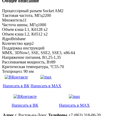
Общее описание
Процессорный разъем Socket AM2
Тактовая частота, МГц2200
Множитель11
Частота шины, МГц1000
Объем кэша L1, Кб128 x2
Объем кэша L2, Кб512 x2
ЯдроBrisbane
Количество ядер2
Поддержка инструкций
MMX, 3DNow!, SSE, SSE2, SSE3, x86-64
Напряжение питания, В1,25-1,35
Рассеиваемая мощность, Вт89
Критическая температура, °C55-70
Техпроцесс 90 нм
Написать в ВК
Написать в MAX
Написать в ВК
Написать в MAX
Адрес
г. Ростов-на-Дону,
Телефоны
+7 (863) 318-00-20