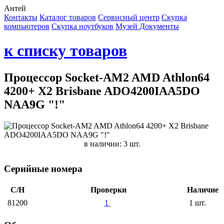
Антей
Контакты
Каталог товаров
Сервисный центр
Cкупка
компьютеров
Cкупка ноутбуков
Музей
Документы
к списку товаров
Процессор Socket-AM2 AMD Athlon64
4200+ X2 Brisbane ADO4200IAA5DO
NAA9G "!"
в наличии: 3 шт.
Серийные номера
С/Н
Проверки
Наличие
81200
1
1 шт.