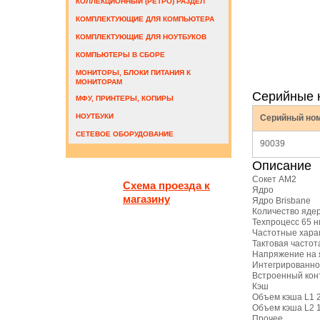
КОЛЛЕКЦИОННЫЙ (РЕТРО) РАЗДЕЛ
КОМПЛЕКТУЮЩИЕ ДЛЯ КОМПЬЮТЕРА
КОМПЛЕКТУЮЩИЕ ДЛЯ НОУТБУКОВ
КОМПЬЮТЕРЫ В СБОРЕ
МОНИТОРЫ, БЛОКИ ПИТАНИЯ К
МОНИТОРАМ
Серийные 
МФУ, ПРИНТЕРЫ, КОПИРЫ
НОУТБУКИ
Серийный но
СЕТЕВОЕ ОБОРУДОВАНИЕ
90039
Описание
Сокет AM2
Схема проезда к
Ядро
магазину
Ядро Brisbane
Количество ядер
Техпроцесс 65 н
Частотные хара
Тактовая частот
Напряжение на 
Интегрированно
Встроенный кон
Кэш
Объем кэша L1 
Объем кэша L2 
Прочее