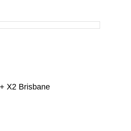
Время работы: будние дни с 10:00 до 19:00
В субботу: с 10:00 до 17:00. Воскресенье — выходной.
Корзина
Кабинет
Музей
+ X2 Brisbane