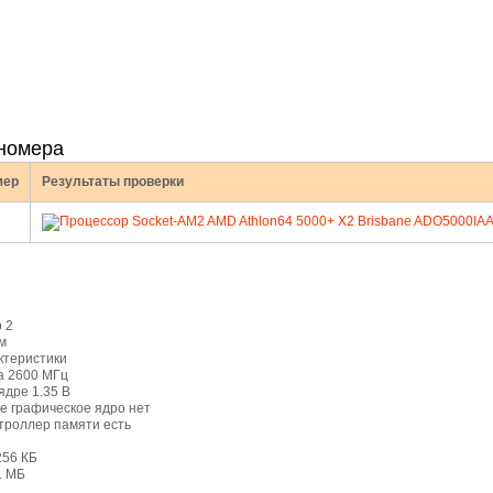
номера
мер
Результаты проверки
 2
м
ктеристики
а 2600 МГц
ядре 1.35 B
е графическое ядро нет
троллер памяти есть
256 КБ
1 МБ