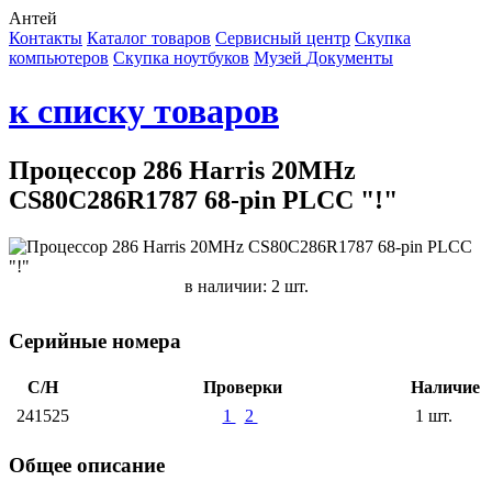
Антей
Контакты
Каталог товаров
Сервисный центр
Cкупка
компьютеров
Cкупка ноутбуков
Музей
Документы
к списку товаров
Процессор 286 Harris 20MHz
CS80C286R1787 68-pin PLCC "!"
в наличии: 2 шт.
Серийные номера
С/Н
Проверки
Наличие
241525
1
2
1 шт.
Общее описание