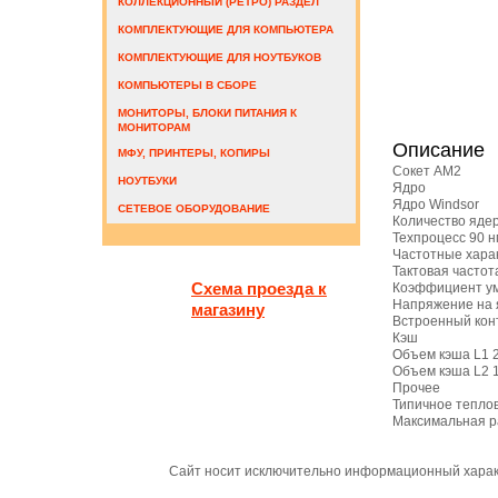
КОЛЛЕКЦИОННЫЙ (РЕТРО) РАЗДЕЛ
КОМПЛЕКТУЮЩИЕ ДЛЯ КОМПЬЮТЕРА
КОМПЛЕКТУЮЩИЕ ДЛЯ НОУТБУКОВ
КОМПЬЮТЕРЫ В СБОРЕ
МОНИТОРЫ, БЛОКИ ПИТАНИЯ К
МОНИТОРАМ
Описание
МФУ, ПРИНТЕРЫ, КОПИРЫ
Сокет AM2
НОУТБУКИ
Ядро
Ядро Windsor
СЕТЕВОЕ ОБОРУДОВАНИЕ
Количество ядер
Техпроцесс 90 н
Частотные хара
Тактовая частот
Схема проезда к
Коэффициент у
Напряжение на 
магазину
Встроенный кон
Кэш
Объем кэша L1 
Объем кэша L2 
Прочее
Типичное тепло
Максимальная р
Сайт носит исключительно информационный характ