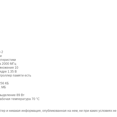
 2
м
ктеристики
а 2000 МГц
множения 10
ядре 1.35 B
троллер памяти есть
256 КБ
1 МБ
выделение 89 Вт
абочая температура 70 °C
ер и никакая информация, опубликованная на нем, ни при каких условиях н