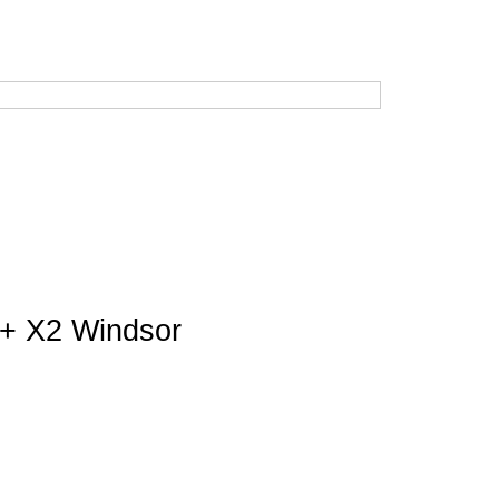
Время работы: будние дни с 10:00 до 19:00
В субботу: с 10:00 до 17:00. Воскресенье — выходной.
Корзина
Кабинет
Музей
+ X2 Windsor