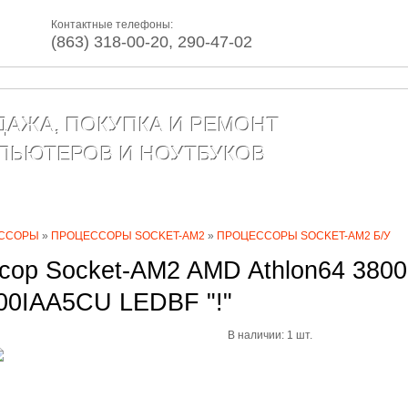
Контактные телефоны:
(863) 318-00-20, 290-47-02
ДАЖА, ПОКУПКА И РЕМОНТ
ПЬЮТЕРОВ И НОУТБУКОВ
г товаров
Сервис
Контакты
Статьи
ССОРЫ
»
ПРОЦЕССОРЫ SOCKET-AM2
»
ПРОЦЕССОРЫ SOCKET-AM2 Б/У
сор Socket-AM2 AMD Athlon64 3800
0IAA5CU LEDBF "!"
В наличии: 1 шт.