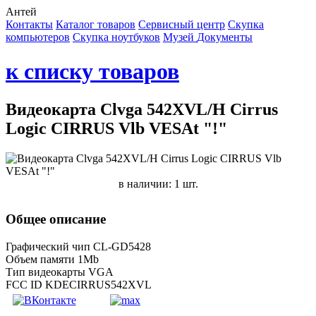
Антей
Контакты
Каталог товаров
Сервисный центр
Cкупка
компьютеров
Cкупка ноутбуков
Музей
Документы
к списку товаров
Видеокарта Clvga 542XVL/H Cirrus
Logic CIRRUS Vlb VESAt "!"
в наличии: 1 шт.
Общее описание
Графический чип CL-GD5428
Объем памяти 1Mb
Тип видеокарты VGA
FCC ID KDECIRRUS542XVL