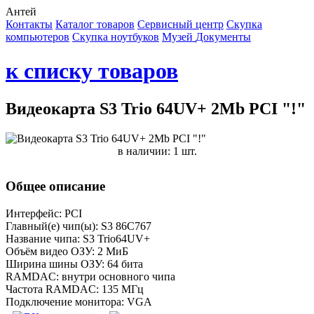
Антей
Контакты
Каталог товаров
Сервисный центр
Cкупка
компьютеров
Cкупка ноутбуков
Музей
Документы
к списку товаров
Видеокарта S3 Trio 64UV+ 2Mb PCI "!"
в наличии: 1 шт.
Общее описание
Интерфейс: PCI
Главный(е) чип(ы): S3 86C767
Название чипа: S3 Trio64UV+
Объём видео ОЗУ: 2 МиБ
Ширина шины ОЗУ: 64 бита
RAMDAC: внутри основного чипа
Частота RAMDAC: 135 МГц
Подключение монитора: VGA