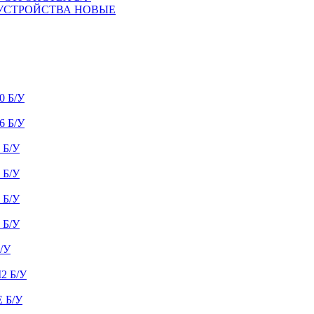
 УСТРОЙСТВА НОВЫЕ
 Б/У
 Б/У
Б/У
Б/У
Б/У
Б/У
/У
 Б/У
 Б/У