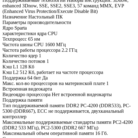
Поддерживаемые технологии Наборы инструкций: 3Dnow,
enhanced 3Dnow, SSE, SSE2, SSE3, 57 команд MMX, EVP
(Enhanced Virus Protection/Execute Disable Bit)
Назначение Настольный ПК
Параметры производительности
Ядро Sparta
характеристики ядра CPU
Техпроцесс 65 нм
Частота шины CPU 1600 МГц
Частота работы процессора 2.2 ГГц
Количество ядер 1
Количество потоков 1
Кэш L1 128 Кб
Кэш L2 512 Кб, работает на частоте процессора
Поддержка 64 бит Да
Макс. кол-во процессоров на материнской плате 1
Встроенная видеокарта
Видеоядро процессора Нет встроенной видеокарты
Поддержка памяти
Тип поддерживаемой памяти DDR2 PC-4200 (DDR533), PC-
5300 (DDR667), ECC не поддерживается, двухканальный
контроллер
Максимальные поддерживаемые стандарты памяти PC2-4200
(DDR2 533 МГц), PC2-5300 (DDR2 667 МГц)
Максимальный объем оперативной памяти 16 Гб.