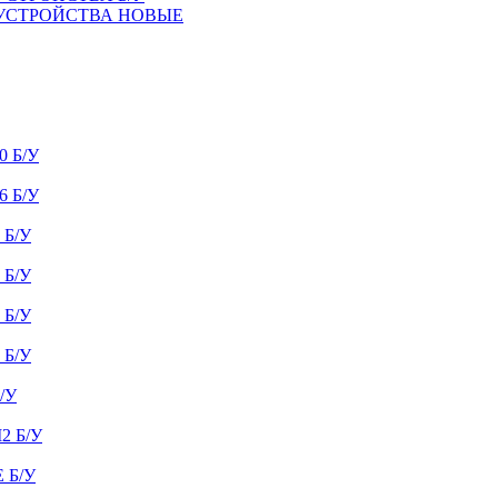
 УСТРОЙСТВА НОВЫЕ
 Б/У
 Б/У
Б/У
Б/У
Б/У
Б/У
/У
 Б/У
 Б/У