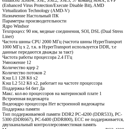
enhanced 3Dnow, SSE, SSE2, SSE3, 57 команд MMX, EVP
(Enhanced Virus Protection/Execute Disable Bit), AMD
Virtualization Technology (AMD-V)
Назначение Настольный ПК
Параметры производительности
Ядро Windsor
Техпроцесс 90 нм, медные соединения, SOI, DSL (Dual Stress
Liner)
Частота шины CPU 2000 МГц (частота шины HyperTransport
1000 МГц x 2, т.к. в HyperTransport используется DDR, т.е
данные передаются дважды за такт)
Частота работы процессора 2.4 ГГц
Умножение 12
Количество ядер 2
Количество потоков 2
Кэш L1 128 Кб x2
Кэш L2 512 Кб x2, работает на частоте процессора
Поддержка 64 бит Да
Макс. кол-во процессоров на материнской плате 1
Встроенная видеокарта
Видеоядро процессора Нет встроенной видеокарты
Поддержка памяти
Тип поддерживаемой памяти DDR2 PC-4200 (DDR533), PC-
5300 (DDR667), PC-6400 (DDR800), ECC не поддерживается,
двухканальный контроллерсовместимая память