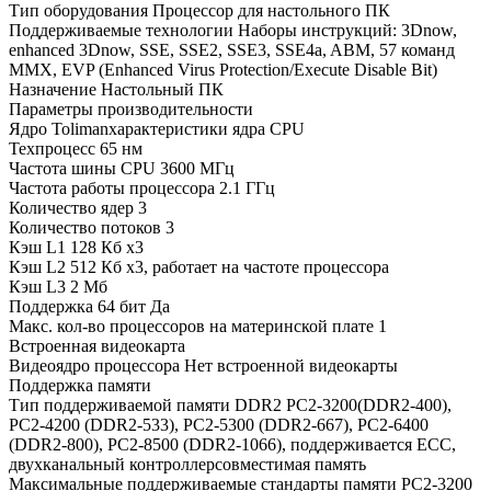
Тип оборудования Процессор для настольного ПК
Поддерживаемые технологии Наборы инструкций: 3Dnow,
enhanced 3Dnow, SSE, SSE2, SSE3, SSE4a, ABM, 57 команд
MMX, EVP (Enhanced Virus Protection/Execute Disable Bit)
Назначение Настольный ПК
Параметры производительности
Ядро Tolimanхарактеристики ядра CPU
Техпроцесс 65 нм
Частота шины CPU 3600 МГц
Частота работы процессора 2.1 ГГц
Количество ядер 3
Количество потоков 3
Кэш L1 128 Кб x3
Кэш L2 512 Кб x3, работает на частоте процессора
Кэш L3 2 Мб
Поддержка 64 бит Да
Макс. кол-во процессоров на материнской плате 1
Встроенная видеокарта
Видеоядро процессора Нет встроенной видеокарты
Поддержка памяти
Тип поддерживаемой памяти DDR2 PC2-3200(DDR2-400),
PC2-4200 (DDR2-533), PC2-5300 (DDR2-667), PC2-6400
(DDR2-800), PC2-8500 (DDR2-1066), поддерживается ECC,
двухканальный контроллерсовместимая память
Максимальные поддерживаемые стандарты памяти PC2-3200