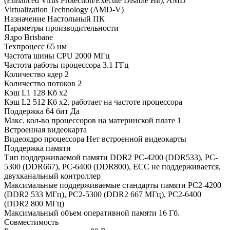
(Enhanced Virus Protection/Execute Disable Bit), AMD
Virtualization Technology (AMD-V)
Назначение Настольный ПК
Параметры производительности
Ядро Brisbane
Техпроцесс 65 нм
Частота шины CPU 2000 МГц
Частота работы процессора 3.1 ГГц
Количество ядер 2
Количество потоков 2
Кэш L1 128 Кб x2
Кэш L2 512 Кб x2, работает на частоте процессора
Поддержка 64 бит Да
Макс. кол-во процессоров на материнской плате 1
Встроенная видеокарта
Видеоядро процессора Нет встроенной видеокарты
Поддержка памяти
Тип поддерживаемой памяти DDR2 PC-4200 (DDR533), PC-
5300 (DDR667), PC-6400 (DDR800), ECC не поддерживается,
двухканальный контроллер
Максимальные поддерживаемые стандарты памяти PC2-4200
(DDR2 533 МГц), PC2-5300 (DDR2 667 МГц), PC2-6400
(DDR2 800 МГц)
Максимальный объем оперативной памяти 16 Гб.
Совместимость