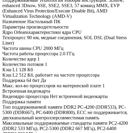
Поддерживаемые технологии Наборы инструкций: 3Dnow,
enhanced 3Dnow, SSE, SSE2, SSE3, 57 команд MMX, EVP
(Enhanced Virus Protection/Execute Disable Bit), AMD
Virtualization Technology (AMD-V)
Назначение Настольный ПК
Параметры производительности
Ядро Orleansхарактеристики ядра CPU
Техпроцесс 90 нм, медные соединения, SOI, DSL (Dual Stress
Liner)
Частота шины CPU 2000 МГц
Частота работы процессора 2.0 ГГц
Количество ядер 1
Количество потоков 1
Кэш L1 128 Кб
Кэш L2 512 Кб, работает на частоте процессора
Поддержка 64 бит Да
Макс. кол-во процессоров на материнской плате 1
Встроенная видеокарта
Видеоядро процессора Нет встроенной видеокарты
Поддержка памяти
Тип поддерживаемой памяти DDR2 PC-4200 (DDR533), PC-
5300 (DDR667), PC-6400 (DDR800), ECC не поддерживается,
двухканальный контроллерсовместимая память
Максимальные поддерживаемые стандарты памяти PC2-4200
(DDR2 533 МГц), PC2-5300 (DDR2 667 МГц), PC2-6400