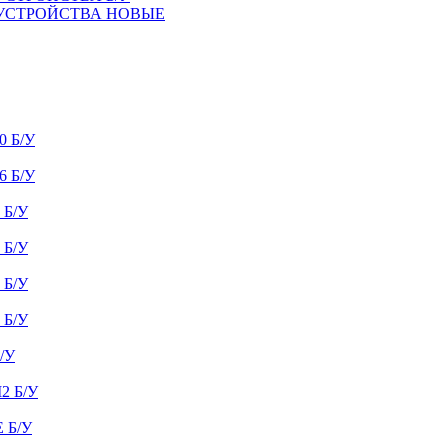
 УСТРОЙСТВА НОВЫЕ
 Б/У
 Б/У
Б/У
Б/У
Б/У
Б/У
/У
 Б/У
 Б/У