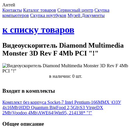
Антей
Контакты
Каталог товаров
Сервисный центр
Cкупка
компьютеров
Cкупка ноутбуков
Музей
Документы
к списку товаров
Видеоускоритель Diamond Multimedia
Monster 3D Rev F 4Mb PCI "!"
в наличии: 0 шт.
Входит в комплекты
Комплект без корпуса Socket-7 Intel Pentium-166MMX \ОЗУ
4x16Mb\HDD Quantum BigFood 2,5Gb\S3 VirgeDX
2Mb\Voodoo 4Mb\AWE64\Win95, 214138* "!"
Общее описание