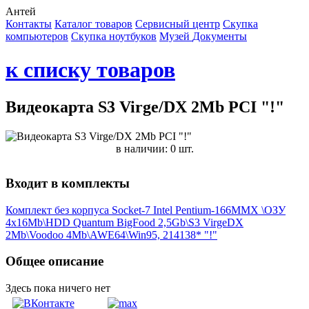
Антей
Контакты
Каталог товаров
Сервисный центр
Cкупка
компьютеров
Cкупка ноутбуков
Музей
Документы
к списку товаров
Видеокарта S3 Virge/DX 2Mb PCI "!"
в наличии: 0 шт.
Входит в комплекты
Комплект без корпуса Socket-7 Intel Pentium-166MMX \ОЗУ
4x16Mb\HDD Quantum BigFood 2,5Gb\S3 VirgeDX
2Mb\Voodoo 4Mb\AWE64\Win95, 214138* "!"
Общее описание
Здесь пока ничего нет