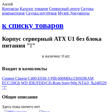
Антей
Контакты
Каталог товаров
Сервисный центр
Cкупка
компьютеров
Cкупка ноутбуков
Музей
Документы
к списку товаров
Корпус серверный ATX U1 без блока
питания "!"
в наличии: 0 шт.
Входит в комплекты
Сервер Clarent C400-E030-3 PIII-600MHz/236SDRAM
ECC/20Gb WD IDE/FDD/CD-Rom Sony/Win NT4.0, №240529
"!"
Общее описание
Здесь пока ничего нет