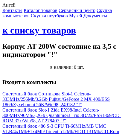
Антей
Контакты
Каталог товаров
Сервисный центр
Cкупка
компьютеров
Cкупка ноутбуков
Музей
Документы
к списку товаров
Корпус AT 200W состояние на 3,5 c
индикатором "!"
в наличии: 0 шт.
Входит в комплекты
Системный блок Сотникова Slot-1 Celeron-
333MHz/256Mb/3,2Gb Fujitsu/GeForce 2 MX 400/ESS
1869/Zyxel omni 56K/Win98, 249182 "!"
Системный блок Slot-1 Zida EX98/Intel Celeron-
300MHz/96Mb/3,2Gb Quantum/S3 Trio 3D/2x/ESS1869/CD-
ROM 32x/Win98, AT 278407 "!"
Системный блок 486 S-3 CPU Ti-66MHz/MB UMC
VLB/4x1Mb+1x4Mb/Trident 512Mb/HDD 131Mb/CD-Rom