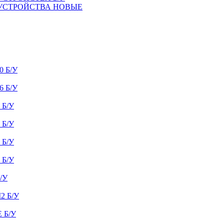
 УСТРОЙСТВА НОВЫЕ
 Б/У
 Б/У
Б/У
Б/У
Б/У
Б/У
/У
 Б/У
 Б/У