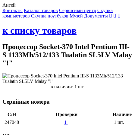
Антей
Контакты
Каталог товаров
Сервисный центр
Cкупка
компьютеров
Cкупка ноутбуков
Музей
Документы
к списку товаров
Процессор Socket-370 Intel Pentium III-
S 1133Mh/512/133 Tualatin SL5LV Malay
"!"
в наличии: 1 шт.
Серийные номера
С/Н
Проверки
Наличие
247048
1
1 шт.