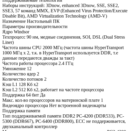
Поддерживаемые технологии
Наборы инструкций: 3Dnow, enhanced 3Dnow, SSE, SSE2,
SSE3, 57 команд MMX, EVP (Enhanced Virus Protection/Execute
Disable Bit), AMD Virtualization Technology (AMD-V)
Назначение Настольный ПК
Параметры производительности
Ядро Windsor
Техпроцесс 90 нм, медные соединения, SOI, DSL (Dual Stress
Liner)
Частота шины CPU 2000 МГц (частота шины HyperTransport
1000 МГц x 2, т.к. в HyperTransport используется DDR, т.е
данные передаются дважды за такт)
Частота работы процессора 2.4 ГГц
Умножение 12
Количество ядер 2
Количество потоков 2
Кэш L1 128 Кб x2
Кэш L2 512 Кб x2, работает на частоте процессора
Поддержка 64 бит Да
Макс. кол-во процессоров на материнской плате 1
Видеоядро процессора Нет встроенной видеокарты
Поддержка памяти
Тип поддерживаемой памяти DDR2 PC-4200 (DDR533), PC-
5300 (DDR667), PC-6400 (DDR800), ECC не поддерживается,
двухканальный контроллер