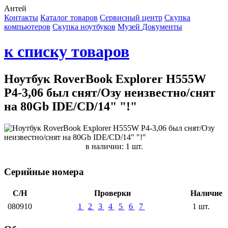
Антей
Контакты
Каталог товаров
Сервисный центр
Cкупка
компьютеров
Cкупка ноутбуков
Музей
Документы
к списку товаров
Ноутбук RoverBook Explorer H555W
P4-3,06 был снят/Озу неизвестно/снят
на 80Gb IDE/CD/14" "!"
в наличии: 1 шт.
Серийные номера
С/Н
Проверки
Наличие
080910
1
2
3
4
5
6
7
1 шт.