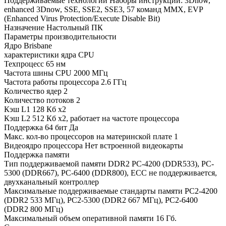
Поддерживаемые технологии Наборы инструкций: 3Dnow,
enhanced 3Dnow, SSE, SSE2, SSE3, 57 команд MMX, EVP
(Enhanced Virus Protection/Execute Disable Bit)
Назначение Настольный ПК
Параметры производительности
Ядро Brisbane
характеристики ядра CPU
Техпроцесс 65 нм
Частота шины CPU 2000 МГц
Частота работы процессора 2.6 ГГц
Количество ядер 2
Количество потоков 2
Кэш L1 128 Кб x2
Кэш L2 512 Кб x2, работает на частоте процессора
Поддержка 64 бит Да
Макс. кол-во процессоров на материнской плате 1
Видеоядро процессора Нет встроенной видеокарты
Поддержка памяти
Тип поддерживаемой памяти DDR2 PC-4200 (DDR533), PC-
5300 (DDR667), PC-6400 (DDR800), ECC не поддерживается,
двухканальный контроллер
Максимальные поддерживаемые стандарты памяти PC2-4200
(DDR2 533 МГц), PC2-5300 (DDR2 667 МГц), PC2-6400
(DDR2 800 МГц)
Максимальный объем оперативной памяти 16 Гб.